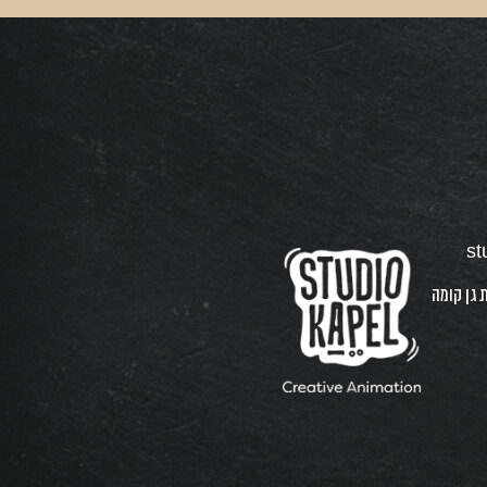
st
 קפל, בצלאל 7 רמת גן קומה