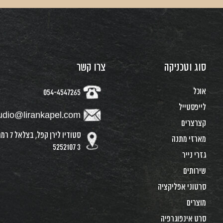
סוג וטכניקה
צרו קשר
אוכל
054-4547265
לייפסטייל
udio@lirankapel.com
קצרצרים
סטודיו לירן
מארזי מתנה
3 5252107
גזרי נייר
שירותים
סרטוני אפליקציה
מוצרים
סרט אינפוגרפיה