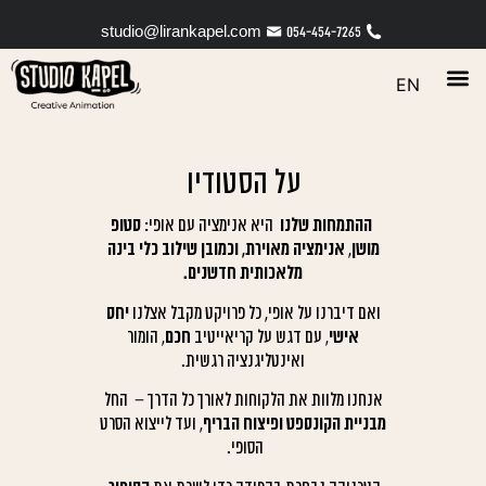
לתוכן
studio@lirankapel.com
054-454-7265
EN
להצעת מחיר
מה אנחנו עושים?
על הסטודיו
ההתמחות שלנו
היא אנימציה עם אופי:
סטופ
מושן
,
אנימציה מאוירת, וכמובן שילוב כלי בינה
מלאכותית חדשנים.
ואם דיברנו על אופי, כל פרויקט מקבל אצלנו
יחס
אישי
, עם דגש על קריאייטיב
חכם
, הומור
ואינטליגנציה רגשית.
אנחנו מלוות את הלקוחות לאורך כל הדרך – החל
מבניית הקונספט ופיצוח הבריף
, ועד לייצוא הסרט
הסופי.