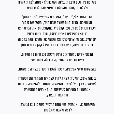
בקליפורניה, ושם נדבקתי בג'וק הקולנוע לראשונה. למדתי לערוך
ולצלם והוקסמתי מהעולם הדמיוני שהקולנוע מציע.
סרט הגמר שלי, “ניושה" , הוא סרט אנימציית "סטופ מושן"
העשוי כולו מבובות ותפאורה עבודת יד, ומספר את סיפור
הישרדותה של סבתי, נעמי קפל ז"ל בתקופת השואה. הסרט הוצג
בכ-60 פסטיבלים בארץ ובעולם, וזכה ב-10 פרסים
יוקרתיים.בהמשך יצרתי סרט קצר העשוי כולו מגרגרי מלח בהפקה
נורווגית, וב-2021, השתתפתי גם בפסטיבל קאן עם סרט נוסף.
הבנתי איך סרט אחד יכול לרגש ולגעת בכל כך הרבה אנשים.
ליצור סרטים זו התשוקה הגדולה ביותר שלי.
באמצעות סרטי אנימציה, אפשר להעביר מסרים בצורה מושלמת.
בינואר 2014, החלטתי לצאת לדרך עצמאית והקמתי את הסטודיו
לאנימציה לירן קפל לעיצוב ואנימציה. בסטודיו לאנימציה עובדות
אנימטוריות מאיירות סטייליסטיות ותאורנים מהמוכשרים
והמוכשרות בארץ.
חוץ מקולנוע ואנימציה, אני אוהבת לטייל בעולם, לנגן בגיטרה,
לבשל ולאכול אוכל טוב!