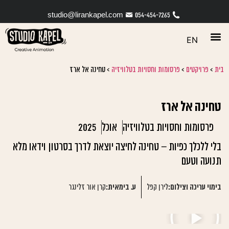
studio@lirankapel.com
054-454-7265
EN
בית
>
פרויקטים
>
פרסומות וחסויות בטלוויזיה
>
טחינה אל ארז
טחינה אל ארז
פרסומות וחסויות בטלוויזיה
אוכל
2025
בלי ללכלך כפיות – טחינה לחיצה יוצאת לדרך בסרטון וידאו מלא
תנועה וטעם
בימוי עריכה וצילום:
לירן קפל
ע. בימאית:
קרן אור זלינגר